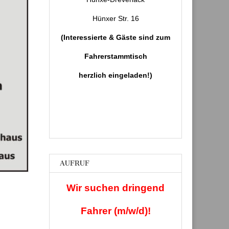
Hünxer Str. 16
(Interessierte & Gäste sind zum
Fahrerstammtisch
herzlich eingeladen!)
Um die Einhaltung der aktuellen
Corona-Regeln
wird gebeten!
AUFRUF
Wir suchen dringend
Fahrer (m/w/d)!