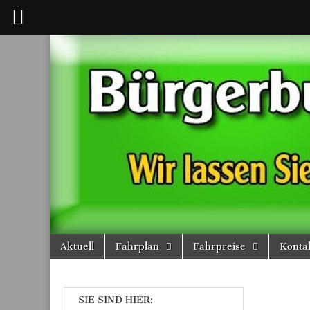
Bürgerbus
Hünxe
Aktuell
Fahrplan
Fahrpreise
Konta
SIE SIND HIER: